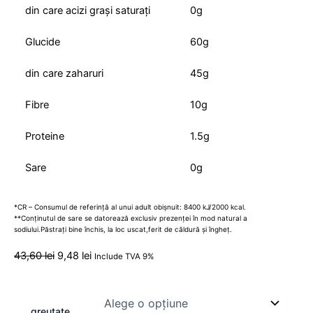
din care acizi grași saturați
0g
Glucide
60g
din care zaharuri
45g
Fibre
10g
Proteine
1.5g
Sare
0g
*CR – Consumul de referință al unui adult obișnuit: 8400 kJ/2000 kcal.
**Conținutul de sare se datorează exclusiv prezenței în mod natural a
sodiului.Păstrați bine închis, la loc uscat,ferit de căldură și îngheț.
43,60
lei
9,48
lei
Include TVA 9%
greutate