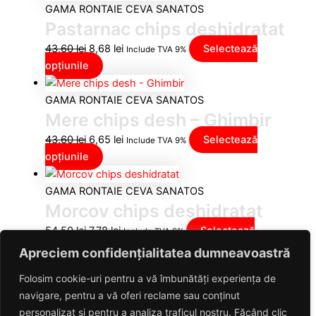
GAMA RONTAIE CEVA SANATOS
Pastarnac chips deshidratat
43,60
lei
8,68
lei
Selectează
Include TVA 9%
opțiunile
GAMA RONTAIE CEVA SANATOS
Mere chips desh – Ghimbir
43,60
lei
6,65
lei
Selectează
Include TVA 9%
opțiunile
GAMA RONTAIE CEVA SANATOS
Morcov chips deshidratat
54,50
lei
7,78
lei
Selectează
Include TVA 9%
opțiunile
Apreciem confidențialitatea dumneavoastră
Folosim cookie-uri pentru a vă îmbunătăți experiența de
GAMA RONTAIE CEVA SANATOS
navigare, pentru a vă oferi reclame sau conținut
Mere chips desh – Vanilie
personalizat și pentru a analiza traficul nostru. Făcând clic