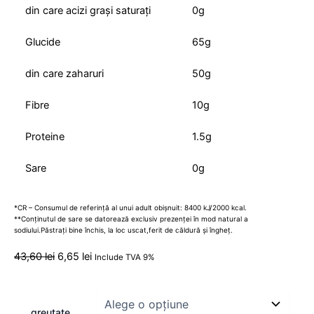
din care acizi grași saturați
0g
Glucide
65g
din care zaharuri
50g
Fibre
10g
Proteine
1.5g
Sare
0g
*CR – Consumul de referință al unui adult obișnuit: 8400 kJ/2000 kcal.
**Conținutul de sare se datorează exclusiv prezenței în mod natural a
sodiului.Păstrați bine închis, la loc uscat,ferit de căldură și îngheț.
43,60
lei
6,65
lei
Include TVA 9%
greutate