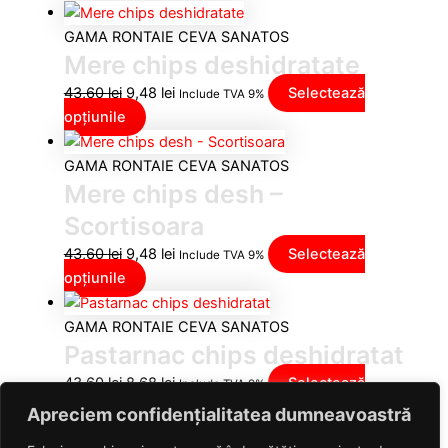
GAMA RONTAIE CEVA SANATOS
Mere chips deshidratate
43,60
lei
9,48
lei
Selectează
Include TVA 9%
opțiunile
GAMA RONTAIE CEVA SANATOS
Mere chips desh –
Scortisoara
43,60
lei
9,48
lei
Selectează
Include TVA 9%
opțiunile
GAMA RONTAIE CEVA SANATOS
Pastarnac chips deshidratat
43,60
lei
8,68
lei
Selectează
Include TVA 9%
opțiunile
Apreciem confidențialitatea dumneavoastră