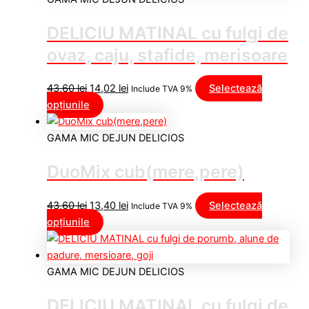
DELICIU MATINAL cu fulgi de
ovaz, caju, stafide, merisoare
43,60
lei
14,02
lei
Selectează
Include TVA 9%
opțiunile
GAMA MIC DEJUN DELICIOS
DuoMix cub(mere,pere)
43,60
lei
13,40
lei
Selectează
Include TVA 9%
opțiunile
GAMA MIC DEJUN DELICIOS
DELICIU MATINAL cu fulgi de