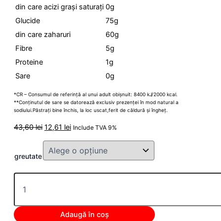
din care acizi grași saturați
0g
Glucide
75g
din care zaharuri
60g
Fibre
5g
Proteine
1g
Sare
0g
*CR – Consumul de referință al unui adult obișnuit: 8400 kJ/2000 kcal.
**Conținutul de sare se datorează exclusiv prezenței în mod natural a
sodiului.Păstrați bine închis, la loc uscat,ferit de căldură și îngheț.
43,60
lei
12,61
lei
Include TVA 9%
greutate
Adaugă în coș