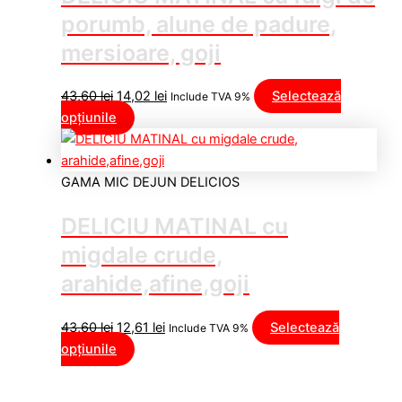
porumb, alune de padure,
mersioare, goji
43,60
lei
14,02
lei
Selectează
Include TVA 9%
opțiunile
GAMA MIC DEJUN DELICIOS
DELICIU MATINAL cu
migdale crude,
arahide,afine,goji
43,60
lei
12,61
lei
Selectează
Include TVA 9%
opțiunile